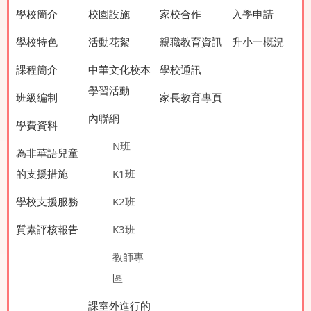
學校簡介
校園設施
家校合作
入學申請
學校特色
活動花絮
親職教育資訊
升小一概況
課程簡介
中華文化校本
學校通訊
學習活動
班級編制
家長教育專頁
內聯網
學費資料
N班
為非華語兒童
的支援措施
K1班
學校支援服務
K2班
質素評核報告
K3班
教師專
區
課室外進行的