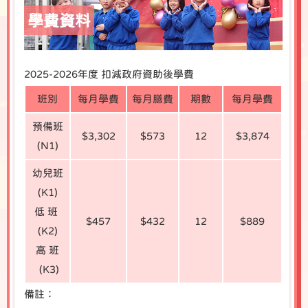
學費資料
2025-2026年度 扣減政府資助後學費
班別
每月學費
每月膳費
期數
每月學費
預備班
$3,302
$573
12
$3,874
(N1)
幼兒班
(K1)
低 班
$457
$432
12
$889
(K2)
高 班
(K3)
備註：