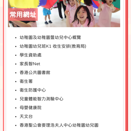
常用網址
幼稚園及幼稚園暨幼兒中心概覽
幼稚園幼兒班K1 收生安排(教育局)
學生資助處
家長智Net
香港公共圖書館
衞生署
衞生防護中心
兒童體能智力測驗中心
母嬰健康院
天文台
香港聖公會麥理浩夫人中心幼稚園幼兒園