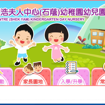
動
家長園地
入學/升學
常