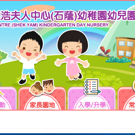
動
家長園地
入學/升學
常