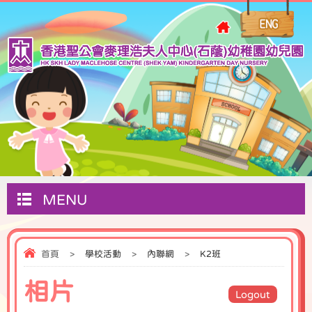
MENU
首頁
>
學校活動
>
內聯網
>
K2班
相片
Logout